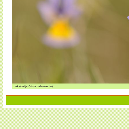
zinkviooltje (Viola calaminaria)