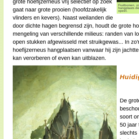
grote hoefijzerneus vrij selectief op zoek
Fruitbomen, z
gaat naar grote prooien (hoofdzakelijk
hangplaats die
opeet.
vlinders en kevers). Naast weilanden die
door dichte hagen begrensd zijn, houdt de grote h
mengeling van verschillende milieus: randen van l
open stukken afgewisseld met struikgewas... In zo
hoefijzerneus hangplaatsen vanwaar hij zijn jachtte
kan verorberen of even kan uitblazen.
Huidi
De grot
beschou
soort o
50 jaar 
slechts