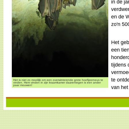
in de ja
verdwen
en de W
zo'n 50
Het geb
een tie
honder
tijdens
vermoed
te ontd
Het is niet zo moeilijk om een overwinterende grote hoefijzerneus te
vinden. Hem vinden in zijn kraamkamer daarentegen is een ander
paar mouwen!
van het 